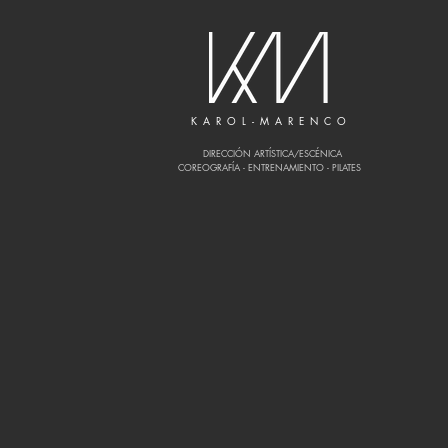
K A R O L - M A R E N C O
DIRECCIÓN ARTÍSTICA/ESCÉNICA
COREOGRAFÍA - ENTRENAMIENTO - PILATES