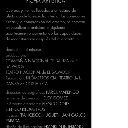
FICHA ARTÍSTICA
Cuerpos y mentes llevados a un estado de
alerta donde la escucha interna, las conexiones
físicas y la comprensión del entorno, se enfocan
en visualizar o anticipar el siguiente
acontecimiento aumentando las capacidades
de reconstrucción después del quebranto.
duración:
18 minutos
producción:
COMPAÑÍA NACIONAL DE DANZA de EL
SALVADOR
TEATRO NACIONAL de EL SALVADOR
Reposición: KILÓMETROS CIA - TEATRO de la
DANZA de COSTA RICA
dirección coreográfica:
KAROL MARENCO
asistente de dirección:
ELSY GÓMEZ
intérpretes creadores:
ELENCO CND -
ELENCO KILÓMETROS
musica:
FRANCISCO HUGUET - JUAN CARLOS
PARADA
diseño de iluminación:
FRANKLIN INTERIANO