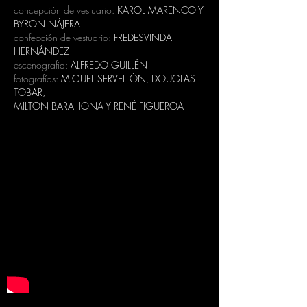
concepción de vestuario:
KAROL MARENCO Y
BYRON NÁJERA
confección de vestuario:
FREDESVINDA
HERNÁNDEZ
escenografía:
ALFREDO GUILLÉN
fotografías:
MIGUEL SERVELLÓN, DOUGLAS
TOBAR,
MILTON BARAHONA Y RENÉ FIGUEROA