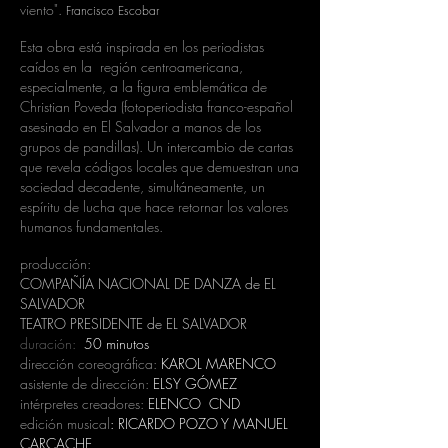
viento".
Francisco Escobar
Esta obra está inspirada en los periodistas
caídos en la región centroamericana,
especialmente, a la figura emblemática de
Christian Poveda (fotoperiodista franco-español
asesinado en El Salvador a manos de los
grupos de pandillas). Un intercambio de cartas
que revela códigos locales que demuestran una
sociedad decadente, simultáneamente, un
espíritu de lucha que hace retornar los valores
humanos fundamentales
.
producción:
COMPAÑÍA NACIONAL DE DANZA de EL
SALVADOR
TEATRO PRESIDENTE de EL SALVADOR
duración:
50 minutos
dirección coreográfica:
KAROL MARENCO
asistente de dirección:
ELSY GÓMEZ
intérpretes creadores:
ELENCO CND
edición musical
: RICARDO POZO Y MANUEL
CARCACHE