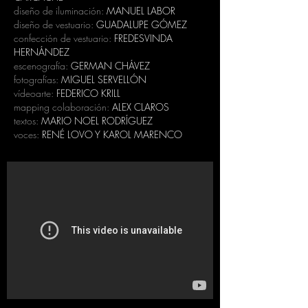
diseño de iluminación:
MANUEL LABOR
diseño de vestuario:
GUADALUPE GÓMEZ
confección de vestuario:
FREDESVINDA
HERNÁNDEZ
escenografía:
GERMAN CHÁVEZ
fotografías:
MIGUEL SERVELLÓN
vídeoarte:
FEDERICO KRILL
mapping colaboración:
ALEX CLAROS
textos:
MARIO NOEL RODRÍGUEZ
voces:
RENÉ LOVO Y KAROL MARENCO