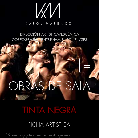
K A R O L - M A R E N C O
DIRECCIÓN ARTÍSTICA/ESCÉNICA
COREOGRAFÍA - ENTRENAMIENTO - PILATES
OBRAS DE SALA
TINTA NEGRA
FICHA ARTÍSTICA
"Si me voy y te quedas, restitúyeme al